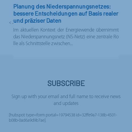
Planung des Niederspannungsnetzes:
bessere Entscheidungen auf Basis realer
und präziser Daten
< Zurück zu den Neuigkeiten
Im aktuellen Kontext der Energiewende übernimmt
das Niederspannungsnetz (NS-Netz) eine zentrale Ro
lle als Schnittstelle zwischen...
SUBSCRIBE
Sign up with your email and full name to receive news
and updates
[hubspot type=form portal=19794538 id=32ffe9a7-138b-4501-
b08b-0ad6a9d9b7ae]